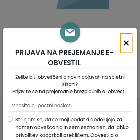
Krajevne skupnosti
Predpisi in odloki
Naselja v občini
GLASNIK Občine Divača
×
Organigram
Proračun občine
PRIJAVA NA PREJEMANJE E-
Varstvo osebnih podatkov
Lokalne volitve
OBVESTIL
Temeljni akti
Želite biti obveščeni o novih objavah na spletni
strani?
Strateški dokumenti
Prijavite se na prejemanje brezplačnih e-obvestil.
Katalog informacij javnega značaja
Kontakt
Strinjam se, da se moji podatki obdelujejo za
namen obveščanja in sem seznanjen, da lahko
Občina Divača
privolitev kadarkoli prekličem. Obvestilo o
Kolodvorska ulica 3/a