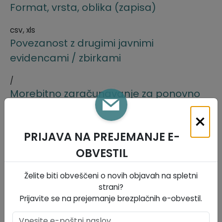
Format, vrsta, oblika (zapisa)
csv, xls
Povezanost z drugimi javnimi
evidencami / zbirkami
/
Morebitno zaračunavanje za ponovno
uporabo
×
Ni omejitev
PRIJAVA NA PREJEMANJE E-
Vsebinsko področje:
OBVESTIL
Lokalna samouprava
Želite biti obveščeni o novih objavah na spletni
Tip evidence / zbirke:
strani?
Prijavite se na prejemanje brezplačnih e-obvestil.
Javna evidenca, ki jih upravlja organ
Jezik zapisa: