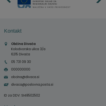
Kontakt
Občina Divača
Kolodvorska ulica 3/a
6215 Divača
05 731 09 30
000000000
obcina@divaca.si
divaca@poslovna.posta.si
ID za DDV:
SI48502502