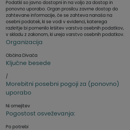
Podatki so javno dostopni in na voljo za dostop in
Krajevne skupnosti
Predpisi in odloki
ponovno uporabo. Organ prosilcu zavrne dostop do
zahtevane informacije, če se zahteva nanaša na
osebni podatek, ki se vodi v evidenci, katerega
Naselja v občini
GLASNIK Občine Divača
razkritje bi pomenilo kršitev varstva osebnih podatkov,
v skladu z zakonom, ki ureja varstvo osebnih podatkov.
Organigram
Proračun občine
Organizacija
Varstvo osebnih podatkov
Lokalne volitve
Občina Divača
Ključne besede
Temeljni akti
/
Strateški dokumenti
Morebitni posebni pogoji za (ponovno)
uporabo
Katalog informacij javnega značaja
Ni omejitev
Pogostost osveževanja:
Po potrebi