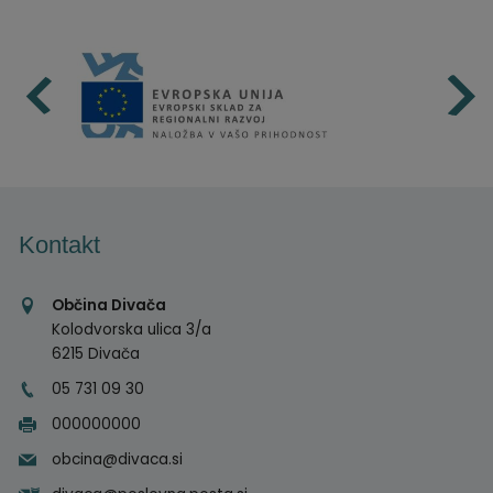
Kontakt
Občina Divača
Kolodvorska ulica 3/a
6215 Divača
05 731 09 30
000000000
obcina@divaca.si