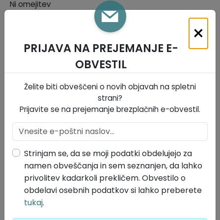
Ni omejitev
Pogostost osveževanja:
×
Po potrebi
PRIJAVA NA PREJEMANJE E-
Format, vrsta, oblika (zapisa)
OBVESTIL
csv, xls
Povezanost z drugimi javnimi
Želite biti obveščeni o novih objavah na spletni
strani?
evidencami / zbirkami
Prijavite se na prejemanje brezplačnih e-obvestil.
/
Morebitno zaračunavanje za ponovno
uporabo
Strinjam se, da se moji podatki obdelujejo za
namen obveščanja in sem seznanjen, da lahko
Ni omejitev
privolitev kadarkoli prekličem. Obvestilo o
Vsebinsko področje:
obdelavi osebnih podatkov si lahko preberete
tukaj
.
Lokalna samouprava