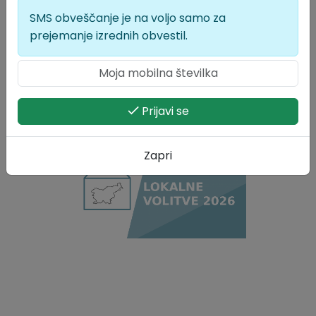
Tip evidence / zbirke:
SMS obveščanje je na voljo samo za
prejemanje izrednih obvestil.
Javna evidenca, ki jih upravlja organ
Jezik zapisa:
Slovenski
Prijavi se
Lokalne volitve 2026
Zapri