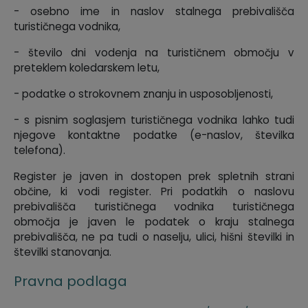
- osebno ime in naslov stalnega prebivališča
Krajevne skupnosti
Predpisi in odloki
turističnega vodnika,
- število dni vodenja na turističnem območju v
Naselja v občini
GLASNIK Občine Divača
preteklem koledarskem letu,
Organigram
Proračun občine
- podatke o strokovnem znanju in usposobljenosti,
- s pisnim soglasjem turističnega vodnika lahko tudi
Varstvo osebnih podatkov
Lokalne volitve
njegove kontaktne podatke (e-naslov, številka
telefona).
Temeljni akti
Register je javen in dostopen prek spletnih strani
Strateški dokumenti
občine, ki vodi register. Pri podatkih o naslovu
prebivališča turističnega vodnika turističnega
območja je javen le podatek o kraju stalnega
Katalog informacij javnega značaja
prebivališča, ne pa tudi o naselju, ulici, hišni številki in
številki stanovanja.
Pravna podlaga