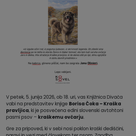
Krajevne skupnosti
Predpisi in odloki
Naselja v občini
GLASNIK Občine Divača
Organigram
Proračun občine
Varstvo osebnih podatkov
Lokalne volitve
Temeljni akti
Strateški dokumenti
V petek, 5. junija 2026, ob 18. uri, vas Knjižnica Divača
Katalog informacij javnega značaja
vabi na predstavitev knjige
Borisa Čoka – Kraška
pravljica
, ki je posvečena edini slovenski avtohtoni
pasmi psov –
kraškemu ovčarju
.
Gre za pripoved, ki v sebi nosi poklon kraški dediščini,
naravi in vezi med človekom ter psom. Zgodba