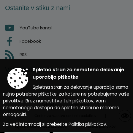
Ostanite v stiku z nami
YouTube kanal
Facebook
RSS
Vremenska napoved
Spletna stran za nemoteno delovanje
uporablja piškotke
Spletna stran za delovanje uporablja samo
nujno potrebne piškotke, za katere ne potrebujemo vaše
Zasnova, izvedba in vzdrževanje: Sigmateh d.o.o.
privolitve. Brez namestitve teh piškotkov, vam
Splošni pogoji spletne strani
|
nemotenega dostopa do spletne strani ne moremo
omogočiti.
Center za varstvo osebnih podatkov
|
Za več informacij si preberite
Politika piškotkov
.
Izjava o dostopnosti (ZDSMA)
|
Politika piškotkov
|