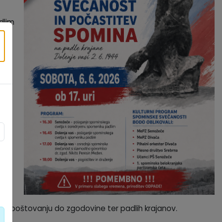
dlim
×
ko
 v spoštovanju do zgodovine ter padlih krajanov.