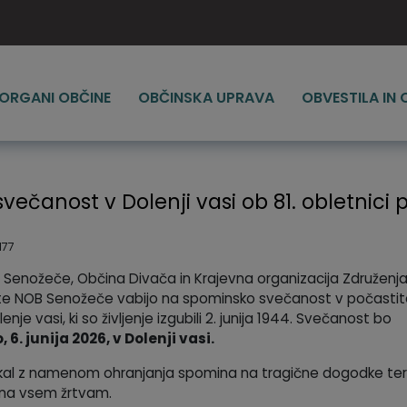
ORGANI OBČINE
OBČINSKA UPRAVA
OBVESTILA IN
ečanost v Dolenji vasi ob 81. obletnici p
177
 Senožeče, Občina Divača in Krajevna organizacija Združenj
te NOB Senožeče vabijo na spominsko svečanost v počasti
nje vasi, ki so življenje izgubili 2. junija 1944. Svečanost bo
 6. junija 2026, v Dolenji vasi.
al z namenom ohranjanja spomina na tragične dogodke ter
ona vsem žrtvam.