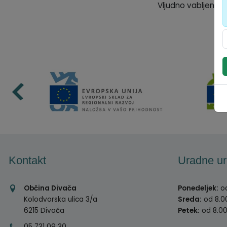
Vljudno vabljeni.
Kontakt
Uradne ur
Občina Divača
Ponedeljek:
od
Kolodvorska ulica 3/a
Sreda:
od 8.00
6215 Divača
Petek:
od 8.00
05 731 09 30