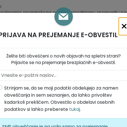
:
 polaganje spominskega cvetja k osrednjemu spomeniku pa
s: polaganje spominskega cvetja k spomeniku padlim
pominska svečanost s slavnostno govornico dr. zgodovinar
den
PRIJAVA NA PREJEMANJE E-OBVESTIL
 in druženje
odo oblikovali:
če
Želite biti obveščeni o novih objavah na spletni strani?
Prijavite se na prejemanje brezplačnih e-obvestil.
er Divača
o Srebrna
Strinjam se, da se moji podatki obdelujejo za namen
obveščanja in sem seznanjen, da lahko privolitev
nične šole Senožeče
kadarkoli prekličem. Obvestilo o obdelavi osebnih
belokranjska partizanska četa
podatkov si lahko preberete
tukaj
.
vlja priložnost za skupen spomin, hvaležnost in povezovanje
SMS obveščanje je na voljo samo za prejemanje