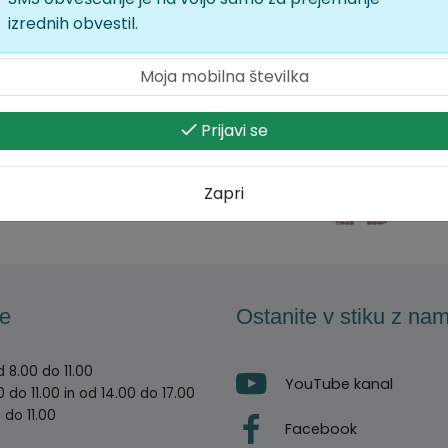
izrednih obvestil.
Prijavi se
Zapri
e
Ostanite v stiku z nam
 8.00 do 11.00
YouTube kanal
 do 11.00 in od 14.00 do 17.00
 do 11.00
Facebook