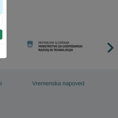
i
Vremenska napoved