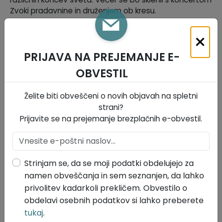
Zvoki pradavnine in druženjem ob kresu.
Festival Sanje ni le niz kulturnih dogodkov, temveč
×
prostor srečevanja, ustvarjalnosti in skupnosti.
Obiskovalci bodo lahko spremljali predstavitve knjig,
PRIJAVA NA PREJEMANJE E-
sodelovali v pogovorih z avtorji ter obiskali festivalsko
OBVESTIL
knjigarno s posebno ponudbo.
Vsi dogodki so brezplačni, organizatorji pa sprejemajo
Želite biti obveščeni o novih objavah na spletni
prostovoljne prispevke. Obiskovalcem priporočajo
strani?
primerno obutev in topla oblačila za obisk Divaške
Prijavite se na prejemanje brezplačnih e-obvestil.
jame.
Občina Divača z veseljem pozdravlja festival, ki v naše
kraje že vrsto let prinaša ustvarjalnost, razmislek in
Strinjam se, da se moji podatki obdelujejo za
kulturno živahnost ter obiskovalcem ponuja
namen obveščanja in sem seznanjen, da lahko
edinstveno doživetje v objemu kraške narave.
privolitev kadarkoli prekličem. Obvestilo o
Prisrčno vabljeni, da se pridružite sončnemu krogu 25.
obdelavi osebnih podatkov si lahko preberete
festivala Sanje.
tukaj
.