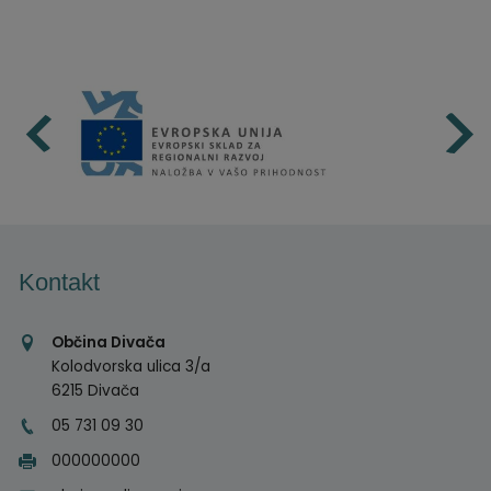
Kontakt
Občina Divača
Kolodvorska ulica 3/a
6215 Divača
05 731 09 30
000000000