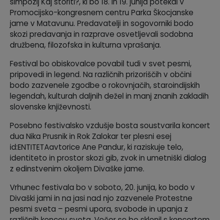
simpozij Kaj storiti?, ki bo 18. in 19. junija potekal v
Promocijsko-kongresnem centru Parka Škocjanske
jame v Matavunu. Predavatelji in sogovorniki bodo
skozi predavanja in razprave osvetljevali sodobna
družbena, filozofska in kulturna vprašanja.
Festival bo obiskovalce povabil tudi v svet pesmi,
pripovedi in legend. Na različnih prizoriščih v občini
bodo zazvenele zgodbe o rokovnjačih, staroindijskih
legendah, kulturah daljnih dežel in manj znanih zakladih
slovenske književnosti.
Posebno festivalsko vzdušje bosta soustvarila koncert
dua Nika Prusnik in Rok Zalokar ter plesni esej
id:ENTITETAavtorice Ane Pandur, ki raziskuje telo,
identiteto in prostor skozi gib, zvok in umetniški dialog
z edinstvenim okoljem Divaške jame.
Vrhunec festivala bo v soboto, 20. junija, ko bodo v
Divaški jami in na jasi nad njo zazvenele Protestne
pesmi sveta – pesmi upora, svobode in upanja z
različnih koncev sveta. Večer se bo sklenil s koncertom