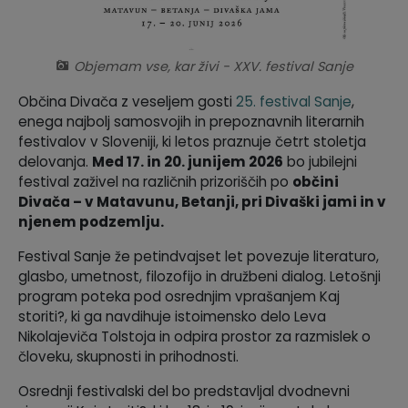
Krajevne skupnosti
Predpisi in odloki
Objemam vse, kar živi - XXV. festival Sanje
Naselja v občini
GLASNIK Občine Divača
Občina Divača z veseljem gosti
25. festival Sanje
,
Organigram
Proračun občine
enega najbolj samosvojih in prepoznavnih literarnih
festivalov v Sloveniji, ki letos praznuje četrt stoletja
Varstvo osebnih podatkov
Lokalne volitve
delovanja.
Med 17. in 20. junijem 2026
bo jubilejni
festival zaživel na različnih prizoriščih po
občini
Divača – v Matavunu, Betanji, pri Divaški jami in v
Temeljni akti
njenem podzemlju.
Strateški dokumenti
Festival Sanje že petindvajset let povezuje literaturo,
glasbo, umetnost, filozofijo in družbeni dialog. Letošnji
program poteka pod osrednjim vprašanjem Kaj
Katalog informacij javnega značaja
storiti?, ki ga navdihuje istoimensko delo Leva
Nikolajeviča Tolstoja in odpira prostor za razmislek o
človeku, skupnosti in prihodnosti.
Osrednji festivalski del bo predstavljal dvodnevni