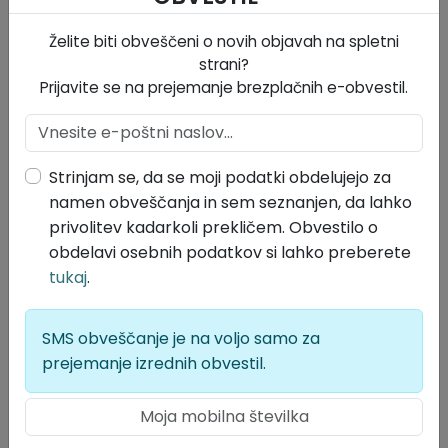
pa je pristojna Občinska uprava občine.
Pravna podlaga za izvedbo postopka
Želite biti obveščeni o novih objavah na spletni
strani?
Prijavite se na prejemanje brezplačnih e-obvestil.
Zakon o urejanju prostora.
Zakon o ohranjanju narave.
Zakon o varstvu kulturne dediščine.
Zakon o ohranjanju narave.
Strinjam se, da se moji podatki obdelujejo za
namen obveščanja in sem seznanjen, da lahko
Stroški v postopku
privolitev kadarkoli prekličem. Obvestilo o
obdelavi osebnih podatkov si lahko preberete
Vloga je takse prosta.
tukaj
.
Strošek:
Brezplačno
Lokalne volitve 2026
SMS obveščanje je na voljo samo za
prejemanje izrednih obvestil.