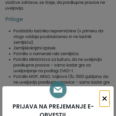
vložitve zahteve, se šteje, da predkupne pravice ne
uveljavlja.
Priloge
Pooblatilo lastnika nepremičnine (v primeru da
vlogo oddaja pooblaščenec in ne lastnik
zemljišča).
Zemljiškoknjižni izpisek.
Potrdilo o namenski rabi zemljišča.
Potrdilo Ministrstva za kulturo, da ne uveljavlja
predkupne pravice – samo kadar gre za
uveljavljanje na podlagi ZVKD-1.
Potrdilo MOP, ARSO, Vojkova 1/b, 1000 Ljubljana, da
ne uveljavlja predkupne pravice – samo kadar gre
za uveljavljanje na podlagi ZON.
×
Pristojni, dodatne informacije
PRIJAVA NA PREJEMANJE E-
Vlogo lahko vloži lastnik zemljišča. Za odločanje o vlogi
OBVESTIL