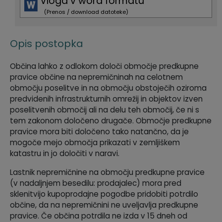
Vloga v word formatu
Krajevne skupnosti
Predpisi in odloki
(Prenos / download datoteke)
Naselja v občini
GLASNIK Občine Divača
Opis postopka
Organigram
Proračun občine
Občina lahko z odlokom določi območje predkupne
pravice občine na nepremičninah na celotnem
Varstvo osebnih podatkov
Lokalne volitve
območju poselitve in na območju obstoječih oziroma
predvidenih infrastrukturnih omrežij in objektov izven
poselitvenih območij ali na delu teh območij, če ni s
Temeljni akti
tem zakonom določeno drugače. Območje predkupne
pravice mora biti določeno tako natančno, da je
Strateški dokumenti
mogoče mejo območja prikazati v zemljiškem
katastru in jo določiti v naravi.
Katalog informacij javnega značaja
Lastnik nepremičnine na območju predkupne pravice
(v nadaljnjem besedilu: prodajalec) mora pred
sklenitvijo kupoprodajne pogodbe pridobiti potrdilo
občine, da na nepremičnini ne uveljavlja predkupne
pravice. Če občina potrdila ne izda v 15 dneh od