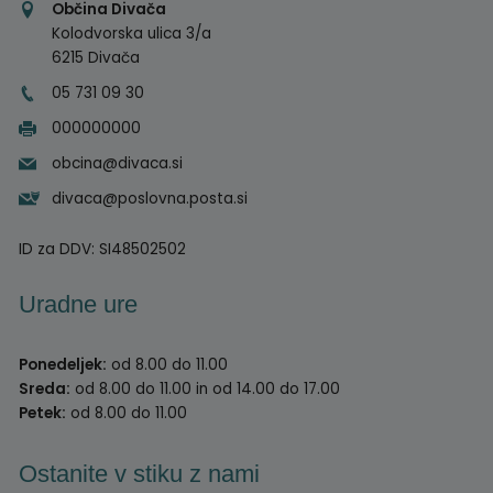
Občina Divača
Kolodvorska ulica 3/a
6215 Divača
05 731 09 30
000000000
obcina@divaca.si
divaca@poslovna.posta.si
ID za DDV:
SI48502502
Uradne ure
Ponedeljek:
od 8.00 do 11.00
Sreda:
od 8.00 do 11.00 in od 14.00 do 17.00
Petek:
od 8.00 do 11.00
Ostanite v stiku z nami