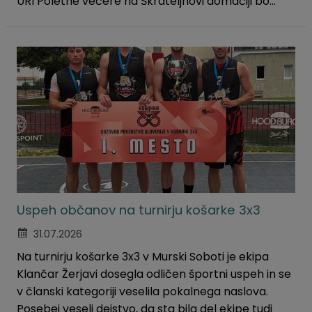
URI Poletne večere na Škrateljnovi domačiji bo...
Uspeh občanov na turnirju košarke 3x3
31.07.2026
Na turnirju košarke 3x3 v Murski Soboti je ekipa
Klančar Žerjavi dosegla odličen športni uspeh in se
v članski kategoriji veselila pokalnega naslova.
Posebej veseli dejstvo, da sta bila del ekipe tudi