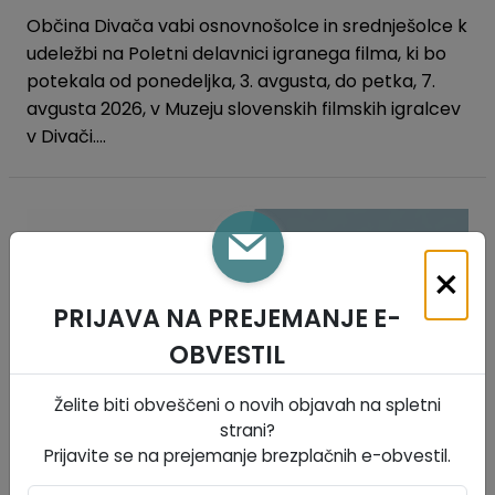
Občina Divača vabi osnovnošolce in srednješolce k
udeležbi na Poletni delavnici igranega filma, ki bo
potekala od ponedeljka, 3. avgusta, do petka, 7.
avgusta 2026, v Muzeju slovenskih filmskih igralcev
v Divači....
×
PRIJAVA NA PREJEMANJE E-
OBVESTIL
Želite biti obveščeni o novih objavah na spletni
strani?
Prijavite se na prejemanje brezplačnih e-obvestil.
Razpis rednih volitev članov svetov