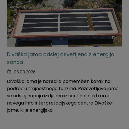
Krajevne skupnosti
Predpisi in odloki
Naselja v občini
GLASNIK Občine Divača
Organigram
Proračun občine
Varstvo osebnih podatkov
Lokalne volitve
Divaška jama odslej osvetljena z energijo
sonca
Temeljni akti
06.08.2026
Strateški dokumenti
Divaška jama je naredila pomemben korak na
področju trajnostnega turizma. Razsvetljava jame
Katalog informacij javnega značaja
se odslej napaja izključno iz sončne elektrarne
novega Info interpretacijskega centra Divaške
jame, ki je energijsko...