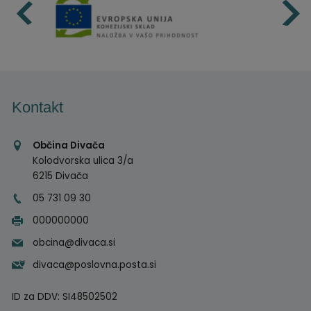
Kontakt
Občina Divača
Kolodvorska ulica 3/a
6215 Divača
05 731 09 30
000000000
obcina@divaca.si
divaca@poslovna.posta.si
ID za DDV:
SI48502502