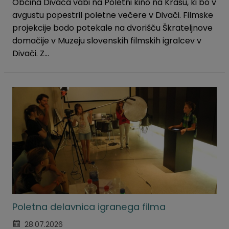
Občina Divača vabi na Poletni kino na Krasu, ki bo v
avgustu popestril poletne večere v Divači. Filmske
projekcije bodo potekale na dvorišču Škrateljnove
domačije v Muzeju slovenskih filmskih igralcev v
Divači. Z...
Poletna delavnica igranega filma
28.07.2026