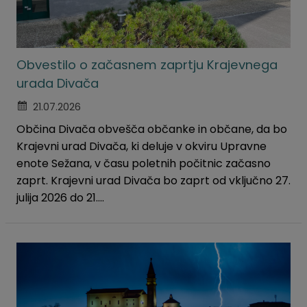
Obvestilo o začasnem zaprtju Krajevnega
urada Divača
21.07.2026
Občina Divača obvešča občanke in občane, da bo
Krajevni urad Divača, ki deluje v okviru Upravne
enote Sežana, v času poletnih počitnic začasno
zaprt. Krajevni urad Divača bo zaprt od vključno 27.
julija 2026 do 21....