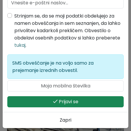
krajevnih skupnosti na območju Občine
Divača
Strinjam se, da se moji podatki obdelujejo za
24.07.2026
namen obveščanja in sem seznanjen, da lahko
Županja Občine Divača je razpisala redne volitve
privolitev kadarkoli prekličem. Obvestilo o
članov svetov krajevnih skupnosti na območju
obdelavi osebnih podatkov si lahko preberete
Občine Divača. Redne volitve v svete krajevnih
tukaj
.
skupnosti Barka, Divača, Dolnje Ležeče, Misliče,
Senožeče in Vreme bodo v nedeljo,...
SMS obveščanje je na voljo samo za
prejemanje izrednih obvestil.
Prijavi se
Zapri