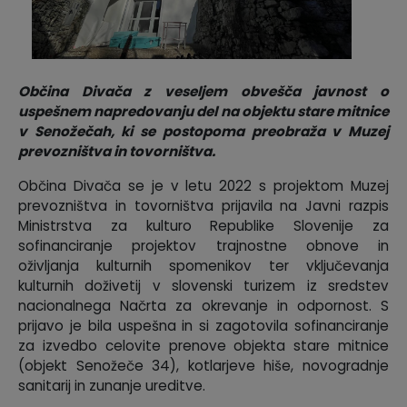
Krajevne skupnosti
Predpisi in odloki
Naselja v občini
GLASNIK Občine Divača
Občina Divača z veseljem obvešča javnost o
uspešnem napredovanju del na objektu stare mitnice
Organigram
Proračun občine
v Senožečah, ki se postopoma preobraža v Muzej
prevozništva in tovorništva.
Varstvo osebnih podatkov
Lokalne volitve
Občina Divača se je v letu 2022 s projektom Muzej
Temeljni akti
prevozništva in tovorništva prijavila na Javni razpis
Ministrstva za kulturo Republike Slovenije za
sofinanciranje projektov trajnostne obnove in
Strateški dokumenti
oživljanja kulturnih spomenikov ter vključevanja
kulturnih doživetij v slovenski turizem iz sredstev
Katalog informacij javnega značaja
nacionalnega Načrta za okrevanje in odpornost. S
prijavo je bila uspešna in si zagotovila sofinanciranje
za izvedbo celovite prenove objekta stare mitnice
(objekt Senožeče 34), kotlarjeve hiše, novogradnje
sanitarij in zunanje ureditve.