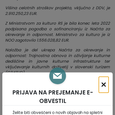
Višina celotnih stroškov projekta, vključno z DDV, je
2.910.250,23 EUR.
Z Ministrstvom za kulturo RS je bila konec leta 2022
podpisana pogodba o sofinanciranju iz Načrta za
okrevanje in odpornost. Ministrstvo za kulturo je iz
NOO zagotovilo 1.556.028,82 EUR.
Naložba je del ukrepa Načrta za okrevanje in
odpornost: Trajnostna obnova in oživljanje kulturne
dediščine in javne kulturne infrastrukture ter
vključevanje kulturnih doživetij v slovenski turizem
(C3.K11.ID).
×
Pripravila: Anu Kahuna, višja svetovalka, skrbnica
projekta
PRIJAVA NA PREJEMANJE E-
Za več infomracij se lahko obrnete na njen telefon: 041
OBVESTIL
889 592, ali e:pošto
anu.kahuna@divaca.si
Želite biti obveščeni o novih objavah na spletni