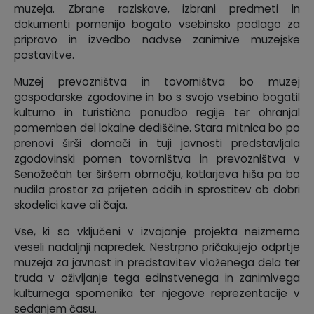
muzeja. Zbrane raziskave, izbrani predmeti in
dokumenti pomenijo bogato vsebinsko podlago za
pripravo in izvedbo nadvse zanimive muzejske
postavitve.
Muzej prevozništva in tovorništva bo muzej
gospodarske zgodovine in bo s svojo vsebino bogatil
kulturno in turistično ponudbo regije ter ohranjal
pomemben del lokalne dediščine. Stara mitnica bo po
prenovi širši domači in tuji javnosti predstavljala
zgodovinski pomen tovorništva in prevozništva v
Senožečah ter širšem območju, kotlarjeva hiša pa bo
nudila prostor za prijeten oddih in sprostitev ob dobri
skodelici kave ali čaja.
Vse, ki so vključeni v izvajanje projekta neizmerno
veseli nadaljnji napredek. Nestrpno pričakujejo odprtje
muzeja za javnost in predstavitev vloženega dela ter
truda v oživljanje tega edinstvenega in zanimivega
kulturnega spomenika ter njegove reprezentacije v
sedanjem času.