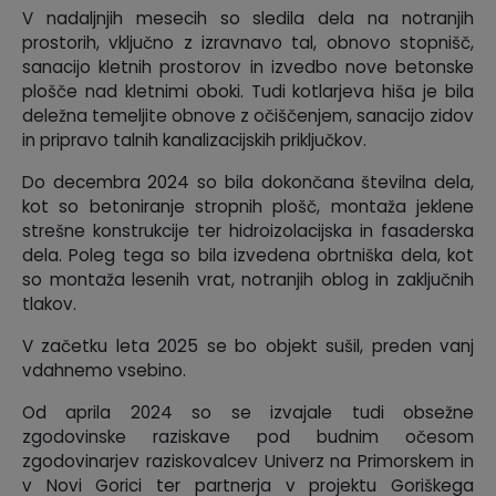
V nadaljnjih mesecih so sledila dela na notranjih
prostorih, vključno z izravnavo tal, obnovo stopnišč,
sanacijo kletnih prostorov in izvedbo nove betonske
plošče nad kletnimi oboki. Tudi kotlarjeva hiša je bila
deležna temeljite obnove z očiščenjem, sanacijo zidov
in pripravo talnih kanalizacijskih priključkov.
Do decembra 2024 so bila dokončana številna dela,
kot so betoniranje stropnih plošč, montaža jeklene
strešne konstrukcije ter hidroizolacijska in fasaderska
dela. Poleg tega so bila izvedena obrtniška dela, kot
so montaža lesenih vrat, notranjih oblog in zaključnih
tlakov.
V začetku leta 2025 se bo objekt sušil, preden vanj
vdahnemo vsebino.
Od aprila 2024 so se izvajale tudi obsežne
zgodovinske raziskave pod budnim očesom
zgodovinarjev raziskovalcev Univerz na Primorskem in
v Novi Gorici ter partnerja v projektu Goriškega