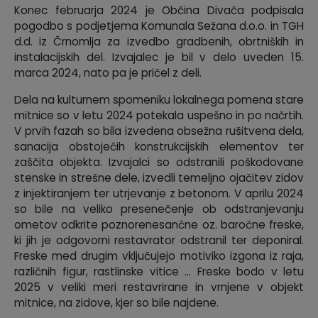
Konec februarja 2024 je Občina Divača podpisala
pogodbo s podjetjema Komunala Sežana d.o.o. in TGH
d.d. iz Črnomlja za izvedbo gradbenih, obrtniških in
instalacijskih del. Izvajalec je bil v delo uveden 15.
marca 2024, nato pa je pričel z deli.
Dela na kulturnem spomeniku lokalnega pomena stare
mitnice so v letu 2024 potekala uspešno in po načrtih.
V prvih fazah so bila izvedena obsežna rušitvena dela,
sanacija obstoječih konstrukcijskih elementov ter
zaščita objekta. Izvajalci so odstranili poškodovane
stenske in strešne dele, izvedli temeljno ojačitev zidov
z injektiranjem ter utrjevanje z betonom. V aprilu 2024
so bile na veliko presenečenje ob odstranjevanju
ometov odkrite poznorenesančne oz. baročne freske,
ki jih je odgovorni restavrator odstranil ter deponiral.
Freske med drugim vključujejo motiviko izgona iz raja,
različnih figur, rastlinske vitice … Freske bodo v letu
2025 v veliki meri restavrirane in vrnjene v objekt
mitnice, na zidove, kjer so bile najdene.