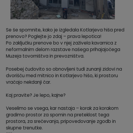
Krajevne skupnosti
Predpisi in odloki
Naselja v občini
GLASNIK Občine Divača
Se še spomnite, kako je izgledala Kotlarjeva hiša pred
prenovo? Poglejte jo zdaj – prava lepotica!
Organigram
Proračun občine
Po zaključku prenove bo v njej zaživela kavarnica z
neformalnim delom razstave našega prihajajočega
Varstvo osebnih podatkov
Lokalne volitve
Muzeja tovorništva in prevozništva.
Temeljni akti
Posebej čudovito so obnovljeni tudi zunanji zidovi na
dvorišču med mitnico in Kotlarjevo hišo, ki prostoru
Strateški dokumenti
vračajo nekdanji čar.
Kaj pravite? Je lepo, kajne?
Katalog informacij javnega značaja
Veselimo se vsega, kar nastaja – korak za korakom
gradimo prostor za spomin na preteklost tega
prostora, za srečevanja, pripovedovanje zgodb in
skupne trenutke.