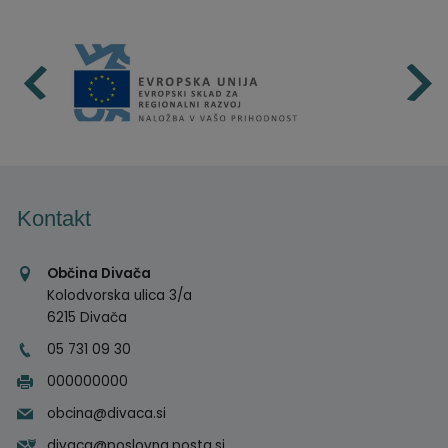
Kontakt
Občina Divača
Kolodvorska ulica 3/a
6215 Divača
05 731 09 30
000000000
obcina@divaca.si
divaca@poslovna.posta.si