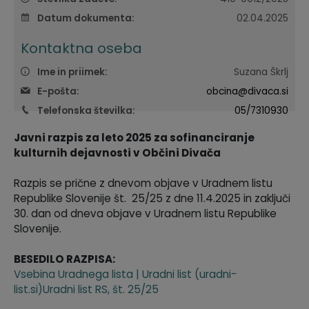
Krajevne skupnosti
Predpisi in odloki
Datum dokumenta:
02.04.2025
Kontaktna oseba
Naselja v občini
GLASNIK Občine Divača
Ime in priimek:
Suzana Škrlj
Organigram
Proračun občine
E-pošta:
obcina@divaca.si
Telefonska številka:
05/7310930
Varstvo osebnih podatkov
Lokalne volitve
Javni razpis za leto 2025 za sofinanciranje
kulturnih dejavnosti v Občini Divača
Temeljni akti
Razpis se prične z dnevom objave v Uradnem listu
Strateški dokumenti
Republike Slovenije št. 25/25 z dne 11.4.2025 in zaključi
30. dan od dneva objave v Uradnem listu Republike
Katalog informacij javnega značaja
Slovenije.
BESEDILO RAZPISA:
Vsebina Uradnega lista | Uradni list (uradni-
list.si)Uradni list RS, št. 25/25