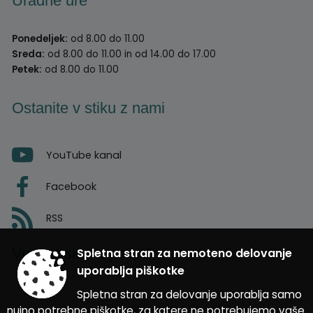
Uradne ure
Ponedeljek:
od 8.00 do 11.00
Sreda:
od 8.00 do 11.00 in od 14.00 do 17.00
Petek:
od 8.00 do 11.00
Ostanite v stiku z nami
YouTube kanal
Facebook
RSS
Vremenska napoved
Spletna stran za nemoteno delovanje
uporablja piškotke
Spletna stran za delovanje uporablja samo
nujno potrebne piškotke, za katere ne potrebujemo vaše
Zasnova, izvedba in vzdrževanje: Sigmateh d.o.o.