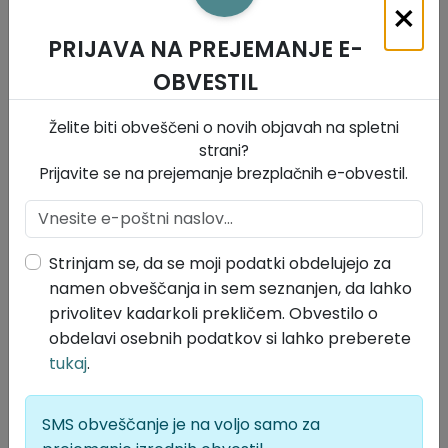
×
dejavnosti v občini Divača (v prilogah).
PRIJAVA NA PREJEMANJE E-
Dokumenti, priloge
OBVESTIL
Sklep o imenovanju komisije
Velikost datoteke: 229 KB
Želite biti obveščeni o novih objavah na spletni
strani?
Razpisna dokumentacija
Prijavite se na prejemanje brezplačnih e-obvestil.
Velikost datoteke: 611 KB
Razpisna dokumentacija
Strinjam se, da se moji podatki obdelujejo za
Velikost datoteke: 1 MB
namen obveščanja in sem seznanjen, da lahko
privolitev kadarkoli prekličem. Obvestilo o
Odobrena sredstva po razpisu kultura leto
obdelavi osebnih podatkov si lahko preberete
2025
tukaj
.
Velikost datoteke: 90 KB
Poročilo o izplačanih sredstvih po razpisu
SMS obveščanje je na voljo samo za
kultura leto 2025