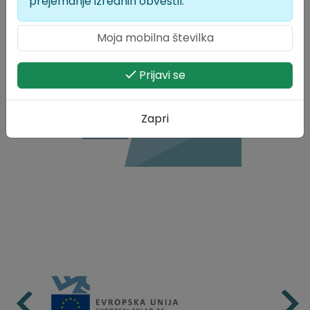
prejemanje izrednih obvestil.
Velikost datoteke: 244 KB
Lokalne volitve 2026
Prijavi se
Zapri