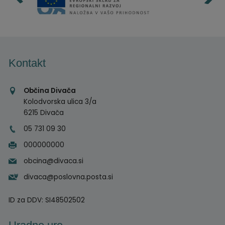
Kontakt
Občina Divača
Kolodvorska ulica 3/a
6215 Divača
05 731 09 30
000000000
obcina@divaca.si
divaca@poslovna.posta.si
ID za DDV:
SI48502502