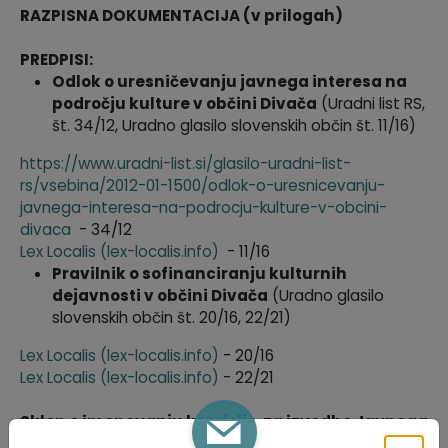
RAZPISNA DOKUMENTACIJA (v prilogah)
PREDPISI:
Odlok o uresničevanju javnega interesa na
področju kulture v občini Divača
(Uradni list RS,
št. 34/12, Uradno glasilo slovenskih občin št. 11/16)
https://www.uradni-list.si/glasilo-uradni-list-
rs/vsebina/2012-01-1500/odlok-o-uresnicevanju-
javnega-interesa-na-podrocju-kulture-v-obcini-
divaca
- 34/12
Lex Localis (lex-localis.info)
- 11/16
Pravilnik o sofinanciranju kulturnih
dejavnosti v občini Divača
(Uradno glasilo
slovenskih občin št. 20/16, 22/21)
Lex Localis (lex-localis.info)
- 20/16
Lex Localis (lex-localis.info)
- 22/21
Sklep o imenovanju komisije za izvedbo Javnega
razpisa za leto 2025 za sofinanciranje kulturnih