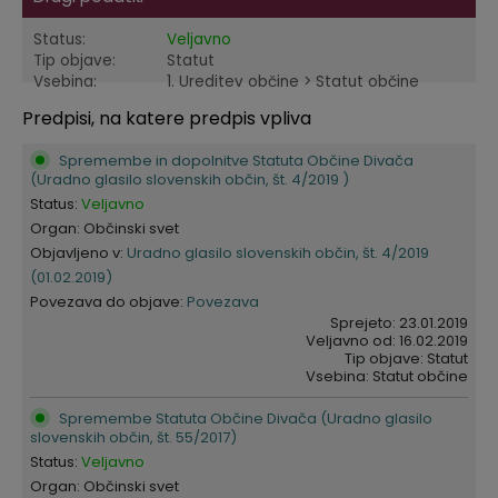
Krajevne skupnosti
Predpisi in odloki
Status:
Veljavno
Tip objave:
Statut
Vsebina:
1. Ureditev občine > Statut občine
Naselja v občini
GLASNIK Občine Divača
Predpisi, na katere predpis vpliva
Organigram
Proračun občine
Spremembe in dopolnitve Statuta Občine Divača
(Uradno glasilo slovenskih občin, št. 4/2019 )
Varstvo osebnih podatkov
Lokalne volitve
Status:
Veljavno
Organ: Občinski svet
Temeljni akti
Objavljeno v:
Uradno glasilo slovenskih občin, št. 4/2019
(01.02.2019)
Povezava do objave:
Povezava
Strateški dokumenti
Sprejeto: 23.01.2019
Veljavno od: 16.02.2019
Tip objave: Statut
Katalog informacij javnega značaja
Vsebina: Statut občine
Spremembe Statuta Občine Divača (Uradno glasilo
slovenskih občin, št. 55/2017)
Status:
Veljavno
Organ: Občinski svet