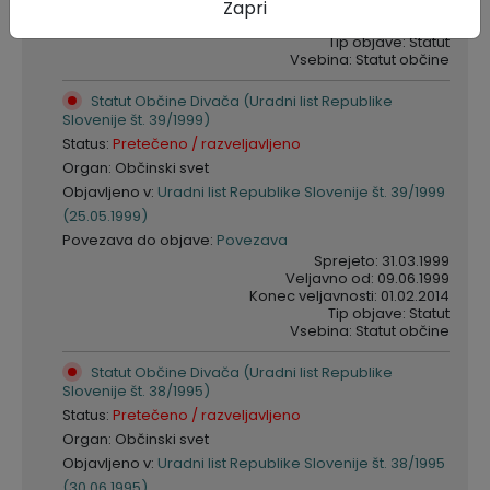
Zapri
Veljavno od: 05.08.2006
Konec veljavnosti: 01.02.2014
Tip objave: Statut
Vsebina: Statut občine
Statut Občine Divača (Uradni list Republike
Slovenije št. 39/1999)
Status:
Pretečeno / razveljavljeno
Organ: Občinski svet
Objavljeno v:
Uradni list Republike Slovenije št. 39/1999
(25.05.1999)
Povezava do objave:
Povezava
Sprejeto: 31.03.1999
Veljavno od: 09.06.1999
Konec veljavnosti: 01.02.2014
Tip objave: Statut
Vsebina: Statut občine
Statut Občine Divača (Uradni list Republike
Slovenije št. 38/1995)
Status:
Pretečeno / razveljavljeno
Organ: Občinski svet
Objavljeno v:
Uradni list Republike Slovenije št. 38/1995
(30.06.1995)