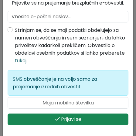
Vsebina: Statut občine
Prijavite se na prejemanje brezplačnih e-obvestil.
Spremembe Statuta Občine Divača (Uradni list
Republike Slovenije št. 115/2007)
Status:
Pretečeno / razveljavljeno
Strinjam se, da se moji podatki obdelujejo za
Organ: Občinski svet
namen obveščanja in sem seznanjen, da lahko
Objavljeno v:
Uradni list Republike Slovenije št. 115/2007
privolitev kadarkoli prekličem. Obvestilo o
(14.12.2007)
Povezava do objave:
Povezava
obdelavi osebnih podatkov si lahko preberete
Sprejeto: 29.11.2007
tukaj
.
Veljavno od: 14.12.2007
Konec veljavnosti: 01.02.2014
Tip objave: Statut
Vsebina: Statut občine
SMS obveščanje je na voljo samo za
prejemanje izrednih obvestil.
Sprememba Statuta Občine Divača (Uradni list
Republike Slovenije št. 77/2006)
Status:
Pretečeno / razveljavljeno
Organ: Občinski svet
Objavljeno v:
Uradni list Republike Slovenije št. 77/2006
Prijavi se
(21.07.2006)
Povezava do objave:
Povezava
Sprejeto: 29.06.2006