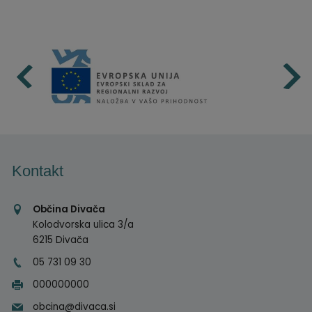
Kontakt
Občina Divača
Kolodvorska ulica 3/a
6215 Divača
05 731 09 30
000000000
obcina@divaca.si