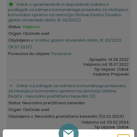
Odlok o spremembah in dopolnitvah Odloka o
podlagah za odmero komunalnega prispevka za obstojeco
komunalno opremo na območju Občine Divača (Uradno
glasilo slovenskih občin, št. 32/2022)
Status:
Veljavno
Organ: Občinski svet
Objavljeno v:
Uradno glasilo slovenskih občin, št. 32/2022
(15.07.2022)
Povezava do objave:
Povezava
Sprejeto: 14.06.2022
Veljavno od: 16.07.2022
Tip objave: Odlok
Vsebina: Prispevki
Odlok o podlagah za odmero komunalnega prispevka
za obstojeco komunalno opremo na območju Občine
Divača - neuradno prečiščeno besedilo (2)
Status: Neuradno prečiščeno besedilo
Organ: Občinski svet
Objavljeno v: Neuradno prečiščeno besedilo (02.02.2024)
Veljavno od: 03.02.2024
Tip objave: Odlok
Vsebina: Prispevki