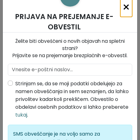
×
Odlok o podlagah za odmero komunalnega prispevka
za obstojeco komunalno opremo na območju Občine
PRIJAVA NA PREJEMANJE E-
Divača - neuradno prečiščeno besedilo (1)
Status: Neuradno prečiščeno besedilo
OBVESTIL
Organ: Občinski svet
Objavljeno v: Neuradno prečiščeno besedilo (15.07.2022)
Želite biti obveščeni o novih objavah na spletni
Veljavno od: 16.07.2022
strani?
Tip objave: Odlok
Vsebina: Prispevki
Prijavite se na prejemanje brezplačnih e-obvestil.
Odlok o podlagah za odmero komunalnega
prispevka za obstojeco komunalno opremo na
območju Občine Divača (Uradno glasilo slovenskih
občin, št. 28/2021)
Strinjam se, da se moji podatki obdelujejo za
Status:
Veljavno
namen obveščanja in sem seznanjen, da lahko
Organ: Občinski svet
privolitev kadarkoli prekličem. Obvestilo o
Objavljeno v:
Uradno glasilo slovenskih občin, št.
obdelavi osebnih podatkov si lahko preberete
28/2021 (21.05.2021)
tukaj
.
Povezava do objave:
Povezava
Sprejeto: 12.05.2021
Veljavno od: 05.06.2021
Tip objave: Odlok
SMS obveščanje je na voljo samo za
Vsebina: Prispevki