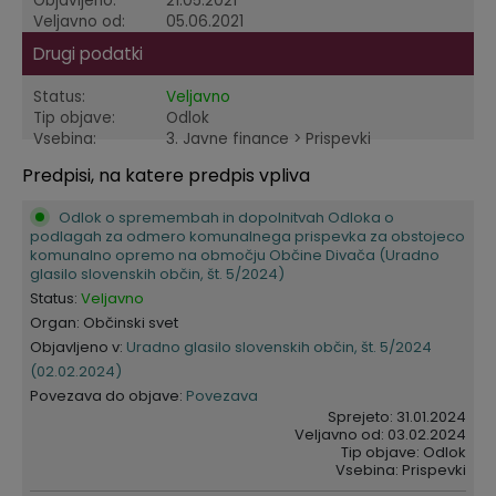
Objavljeno:
21.05.2021
Veljavno od:
05.06.2021
Krajevne skupnosti
Predpisi in odloki
Drugi podatki
Naselja v občini
GLASNIK Občine Divača
Status:
Veljavno
Tip objave:
Odlok
Organigram
Proračun občine
Vsebina:
3. Javne finance > Prispevki
Predpisi, na katere predpis vpliva
Varstvo osebnih podatkov
Lokalne volitve
Odlok o spremembah in dopolnitvah Odloka o
podlagah za odmero komunalnega prispevka za obstojeco
Temeljni akti
komunalno opremo na območju Občine Divača (Uradno
glasilo slovenskih občin, št. 5/2024)
Status:
Veljavno
Strateški dokumenti
Organ: Občinski svet
Objavljeno v:
Uradno glasilo slovenskih občin, št. 5/2024
Katalog informacij javnega značaja
(02.02.2024)
Povezava do objave:
Povezava
Sprejeto: 31.01.2024
Veljavno od: 03.02.2024
Tip objave: Odlok
Vsebina: Prispevki