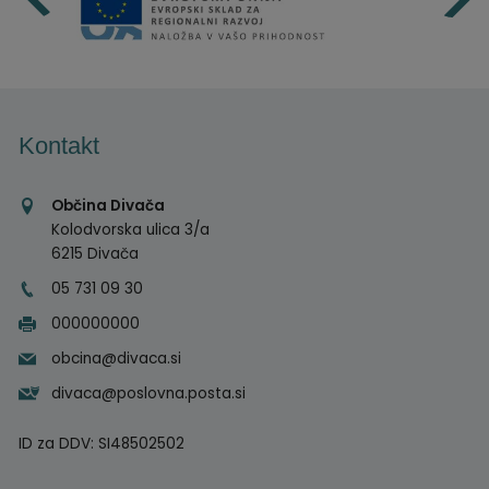
Kontakt
Občina Divača
Kolodvorska ulica 3/a
6215 Divača
05 731 09 30
000000000
obcina@divaca.si
divaca@poslovna.posta.si
ID za DDV:
SI48502502